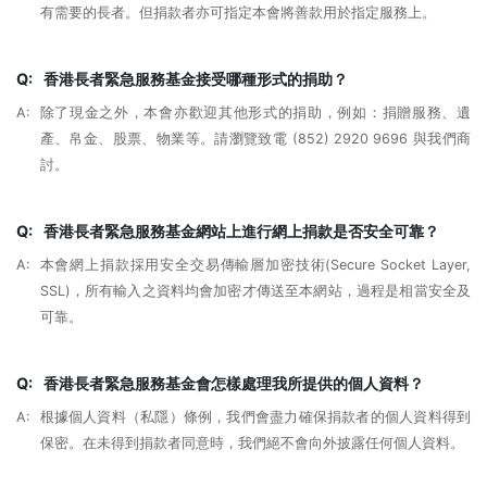
有需要的長者。但捐款者亦可指定本會將善款用於指定服務上。
Q:
香港長者緊急服務基金接受哪種形式的捐助？
A:
除了現金之外，本會亦歡迎其他形式的捐助，例如：捐贈服務、遺
產、帛金、股票、物業等。請瀏覽致電 (852) 2920 9696 與我們商
討。
Q:
香港長者緊急服務基金網站上進行網上捐款是否安全可靠？
A:
本會網上捐款採用安全交易傳輸層加密技術(Secure Socket Layer,
SSL)，所有輸入之資料均會加密才傳送至本網站，過程是相當安全及
可靠。
Q:
香港長者緊急服務基金會怎樣處理我所提供的個人資料？
A:
根據個人資料（私隱）條例，我們會盡力確保捐款者的個人資料得到
保密。在未得到捐款者同意時，我們絕不會向外披露任何個人資料。