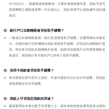
91/16043）。根據香港稅務條例，只要於每個稅務年度，捐款予認可
慈善團體之總額達港幣一百元或以上，捐款者便可以憑收據申請扣減
稅項。
Q:
銀行戶口自動轉賬會否收取手續費？
A:
一般成立自動轉賬服務，銀行是需要收取手續費，但費用將由本會支
付。但個別銀行仍有機會向捐款者收取手續費，詳情請向相關銀行查
詢。而在每月捐款自動轉賬生效後，如因存款餘額不足而導致轉賬未
能成功，個別銀行有可能向戶口持有人收取手續費。
Q:
信用卡捐款會否收取手續費？
A:
每項透過信用卡所作之捐款，本會均需按百分比支付手續費，而捐款
者無需繳交任何手續費。
Q:
捐款人可否指定捐款的用途？
A:
建議選擇由本會分配予有需要人士，讓本會能有效地運用資源去援助