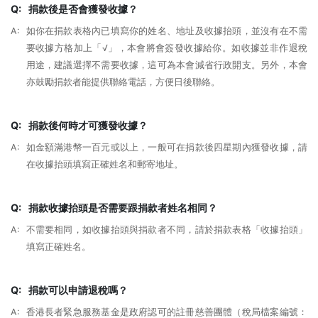
Q:
捐款後是否會獲發收據？
A:
如你在捐款表格內已填寫你的姓名、地址及收據抬頭，並沒有在不需
要收據方格加上「√」，本會將會簽發收據給你。如收據並非作退稅
用途，建議選擇不需要收據，這可為本會減省行政開支。另外，本會
亦鼓勵捐款者能提供聯絡電話，方便日後聯絡。
Q:
捐款後何時才可獲發收據？
A:
如金額滿港幣一百元或以上，一般可在捐款後四星期內獲發收據，請
在收據抬頭填寫正確姓名和郵寄地址。
Q:
捐款收據抬頭是否需要跟捐款者姓名相同？
A:
不需要相同，如收據抬頭與捐款者不同，請於捐款表格「收據抬頭」
填寫正確姓名。
Q:
捐款可以申請退稅嗎？
A:
香港長者緊急服務基金是政府認可的註冊慈善團體（稅局檔案編號：