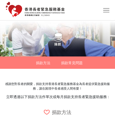
首
頁
關
於
緊
我
急
持
們
援
續
義
捐款方法
捐款常見問題
助
服
工
統
務
資
計
捐
感謝您對長者的關愛，捐款支持香港長者緊急服務基金為長者提供緊急援助服
訊
數
款
聯
務，讓在困境中長者感受人間有愛！
立即透過以下捐款方法作單次或每月捐款支持長者緊急援助服務 :
字
絡
我
捐款方法